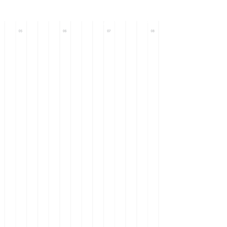
Call : +971 56
633 0093
+971 58
101 9571